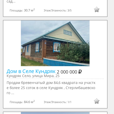
сад...
2
30.7 м
Площадь:
Этаж/Этажность:
3/5
Дом в Селе Кундряк 
2 000 000
Кундряк Село, улица Мира, 25
Продам бревенчатый дом 84,6 квадрата на участк
е более 25 соток в селе Кундряк , Стерлибашевско
го ...
2
84.6 м
Площадь:
Этаж/Этажность:
1/1