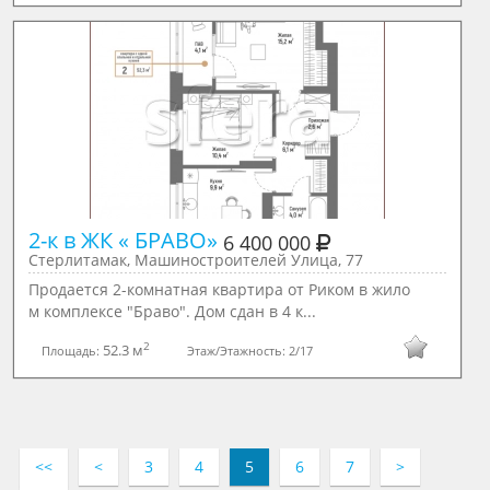
2-к в ЖК « БРАВО» 
6 400 000
Стерлитамак, Машиностроителей Улица, 77
Продается 2-комнатная квартира от Риком в жило
м комплексе "Браво". Дом сдан в 4 к...
2
52.3 м
Площадь:
Этаж/Этажность:
2/17
<<
<
3
4
5
6
7
>