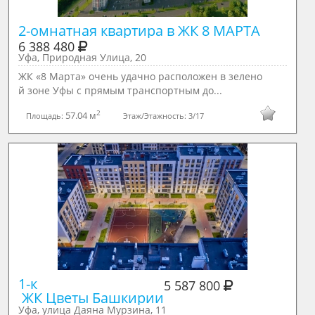
2-омнатная квартира в ЖК 8 МАРТА
6 388 480
Уфа, Природная Улица, 20
ЖК «8 Марта» очень удачно расположен в зелено
й зоне Уфы с прямым транспортным до...
2
57.04 м
Площадь:
Этаж/Этажность:
3/17
1-к 

5 587 800
 ЖК Цветы Башкирии
Уфа, улица Даяна Мурзина, 11