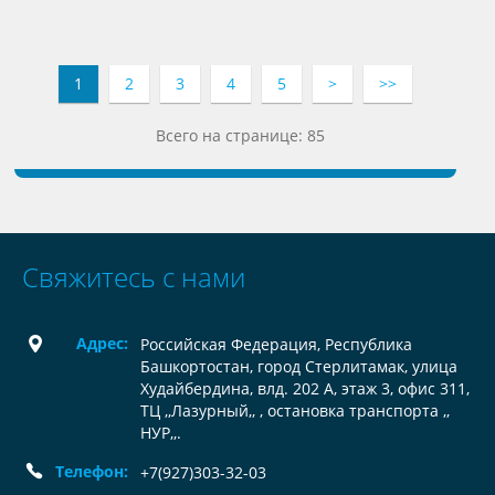
1
2
3
4
5
>
>>
Всего на странице: 85
Свяжитесь с нами
Адрес:
Российская Федерация, Республика
Башкортостан, город Стерлитамак, улица
Худайбердина, влд. 202 А, этаж 3, офис 311,
ТЦ ,,Лазурный,, , остановка транспорта ,,
НУР,,.
Телефон:
+7(927)303-32-03