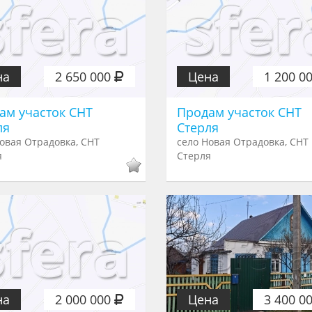
на
2 650 000
Цена
1 200 0
ам участок СНТ
Продам участок СНТ
ля
Стерля
овая Отрадовка, СНТ
село Новая Отрадовка, СНТ
я
Стерля
на
2 000 000
Цена
3 400 0