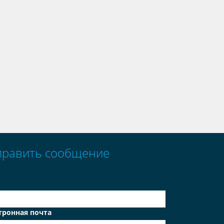
править сообщение
тронная почта