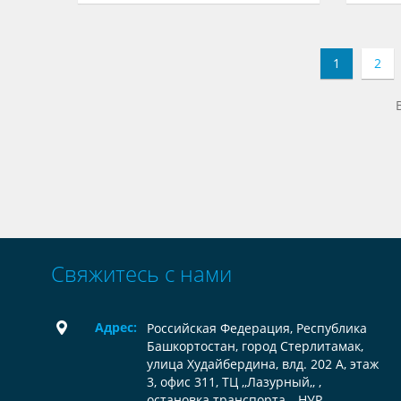
1
2
Свяжитесь с нами
Адрес:
Российская Федерация, Республика
Башкортостан, город Стерлитамак,
улица Худайбердина, влд. 202 А, этаж
3, офис 311, ТЦ ,,Лазурный,, ,
остановка транспорта ,, НУР,,.