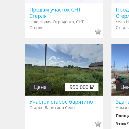
Продам участок СНТ
Прод
Стерля
Стер
село Новая Отрадовка, СНТ
село Н
Стерля
Стерл
Цена
950 000
Це
Участок старое барятино
Здан
Старое Барятино Село
Урман
Площ
Этаж/