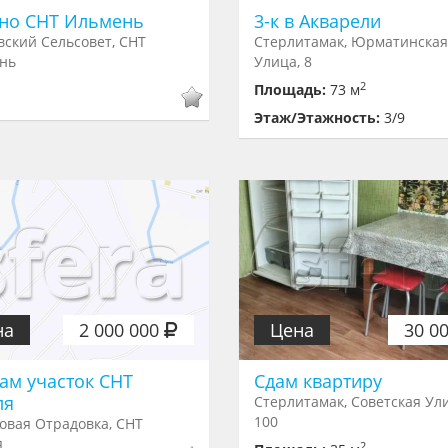
но СНТ Ильмень
3-к в Акварели
вский Сельсовет, СНТ
Стерлитамак, Юрматинская
нь
Улица, 8
2
Площадь:
73 м
Этаж/Этажность:
3/9
на
2 000 000
Цена
30 0
ам участок СНТ
Сдам квартиру
ля
Стерлитамак, Советская Ул
100
овая Отрадовка, СНТ
я
2