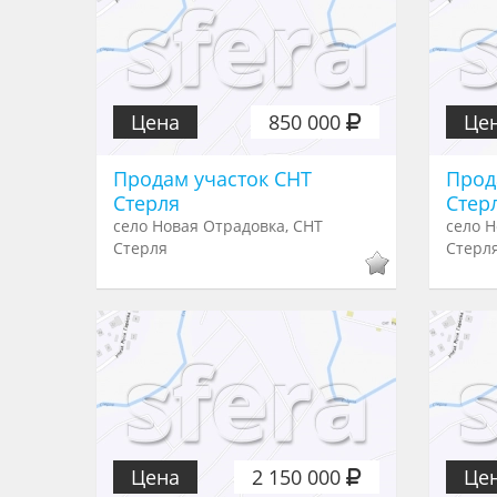
Цена
850 000
Це
Продам участок СНТ
Прод
Стерля
Стер
село Новая Отрадовка, СНТ
село Н
Стерля
Стерл
Цена
2 150 000
Це