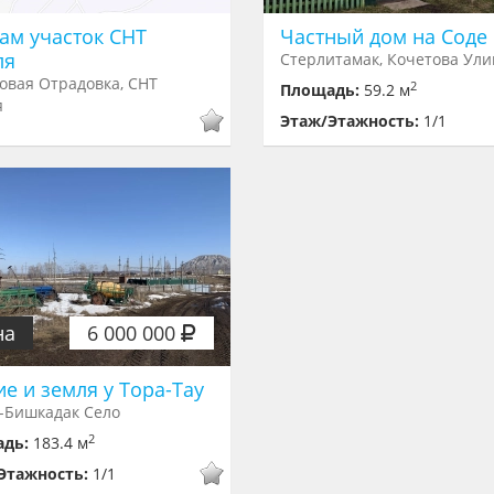
ам участок СНТ
Частный дом на Соде
ля
Стерлитамак, Кочетова Ули
овая Отрадовка, СНТ
2
Площадь:
59.2 м
я
Этаж/Этажность:
1/1
на
6 000 000
ие и земля у Тора-Тау
-Бишкадак Село
2
адь:
183.4 м
Этажность:
1/1