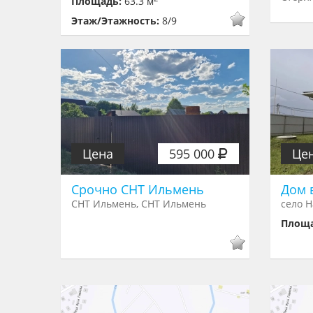
Площадь:
63.3 м
Этаж/Этажность:
8/9
Цена
595 000
Це
Срочно СНТ Ильмень
Дом 
СНТ Ильмень, СНТ Ильмень
село Н
Площ