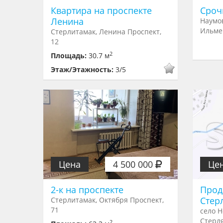
Квартира на проспекте
Сроч
Ленина
Наумо
Ильме
Стерлитамак, Ленина Проспект,
12
2
Площадь:
30.7 м
Этаж/Этажность:
3/5
Цена
4 500 000
Це
2-к на проспекте
Прод
Стер
Стерлитамак, Октября Проспект,
71
село Н
Стерл
2