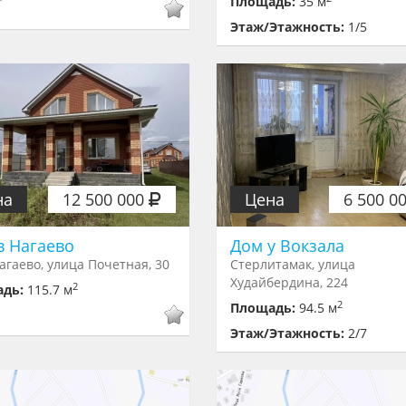
Площадь:
35 м
Этаж/Этажность:
1/5
на
12 500 000
Цена
6 500 0
в Нагаево
Дом у Вокзала
агаево, улица Почетная, 30
Стерлитамак, улица
Худайбердина, 224
2
адь:
115.7 м
2
Площадь:
94.5 м
Этаж/Этажность:
2/7