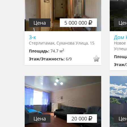
Цена
5 000 000
Це
3-к
Дом 
Стерлитамак, Суханова Улица, 15
Новое 
Успеш
2
Площадь:
74.7 м
Площ
Этаж/Этажность:
6/9
Этаж/
Цена
20 000
Це