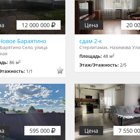
на
12 000 000
Цена
20 0
Новое Бараятино
сдам 2-к
Барятино Село, улица
Стерлитамак, Нахимова Ули
ная
2
Площадь:
48 м
2
адь:
86 м
Этаж/Этажность:
2/5
Этажность:
1/1
на
595 000
Цена
7 550 0