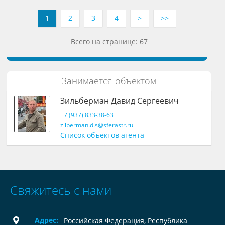
1
2
3
4
>
>>
Всего на странице: 67
Занимается объектом
Зильберман Давид Сергеевич
+7 (937) 833-38-63
zilberman.d.s@sferastr.ru
Список объектов агента
Свяжитесь с нами
Адрес:
Российская Федерация, Республика